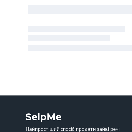
SelpMe
Найпростіший спосіб продати зайві речі