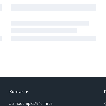
Контакти
au.moc.emples%40iihres